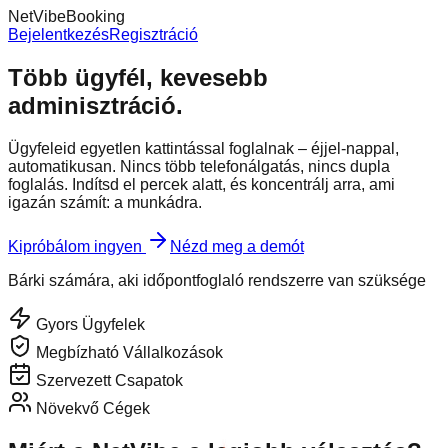
NetVibe
Booking
Bejelentkezés
Regisztráció
Több ügyfél, kevesebb
adminisztráció.
Ügyfeleid egyetlen kattintással foglalnak – éjjel-nappal,
automatikusan. Nincs több telefonálgatás, nincs dupla
foglalás. Indítsd el percek alatt, és koncentrálj arra, ami
igazán számít: a munkádra.
Kipróbálom ingyen
Nézd meg a demót
Bárki számára, aki időpontfoglaló rendszerre van szüksége
Gyors Ügyfelek
Megbízható Vállalkozások
Szervezett Csapatok
Növekvő Cégek