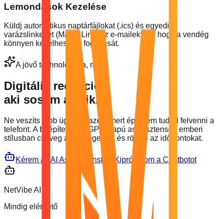
Lemondások Kezelése
Küldj automatikus naptárfájlokat (.ics) és egyedi
varázslinkeket (Magic Link) az e-mailekben, hogy a vendég
könnyen kezelhesse a foglalását.
A jövő technológiája, ma.
Digitális recepciós,
aki
sosem alszik.
Ne veszíts több ügyfelet azért, mert épp nem tudod felvenni a
telefont. A beépített ChatGPT-alapú asszisztensed emberi
stílusban cseveg a vendégekkel és rögzíti az időpontokat.
Kérem az AI Asszisztenst
Kipróbálom a Chatbotot
NetVibe AI
Mindig elérhető