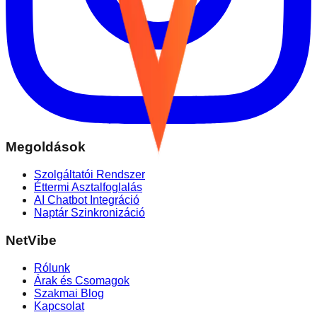
Megoldások
Szolgáltatói Rendszer
Éttermi Asztalfoglalás
AI Chatbot Integráció
Naptár Szinkronizáció
NetVibe
Rólunk
Árak és Csomagok
Szakmai Blog
Kapcsolat