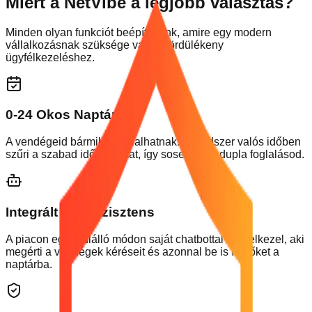
Miért a NetVibe a legjobb választás?
Minden olyan funkciót beépítettünk, amire egy modern
vállalkozásnak szüksége van a gördülékeny
ügyfélkezeléshez.
0-24 Okos Naptár
A vendégeid bármikor foglalhatnak. A rendszer valós időben
szűri a szabad időpontokat, így sosem lesz dupla foglalásod.
Integrált AI Asszisztens
A piacon egyedülálló módon saját chatbottal rendelkezel, aki
megérti a vendégek kéréseit és azonnal be is írja őket a
naptárba.