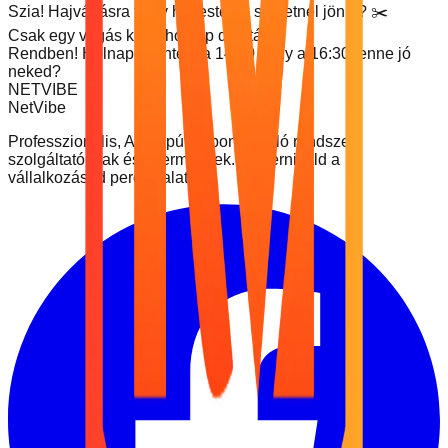
Szia! Hajvágásra vagy hajfestésre szeretnél jönni? ✂️
Csak egy vágás kéne holnap délután.
Rendben! Holnap (Péntek) a 14:00 vagy a 16:30 lenne jó
neked?
NETVIBE
NetVibe
Professzionális, AI-alapú időpontfoglaló rendszer
szolgáltatóknak és éttermeknek. Modernizáld a
vállalkozásod percek alatt.